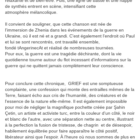
relaxante et de bien-être. Puis, une ligne de basse et une nappe
de synthés entrent en scène, intensifiant cette
atmosphère mélancolique.
Il convient de souligner, que cette chanson est née de
l'immersion de Zhenia dans les événements de la guerre en
Ukraine, où il est né et a grandi. C'est également l'endroit où Paul
et lui se sont rencontrés, ont travaillé ensemble,
fondé tAngerinecAt et réalisé de nombreuses tournées.
Pour eux, la guerre est une tragédie déchirante, dont la vie
quotidienne tourne autour du flot incessant d'informations sur la
guerre qui ne quittent jamais complètement leur conscience.
Pour conclure cette chronique, GRIEF est une somptueuse
complainte, une confession qui monte des entrailles mêmes de la
Terre, faisant écho aux cris de l'humanité, des créatures et de
l'essence de la nature elle-même. Il est également impossible
pour moi de négliger la magnifique pochette créée par Şahin
Çetin, un artiste et activiste turc, entre la couleur d'un côté, le noir
et blanc de l'autre, avec une séparation nette au centre, illustrant
à la perfection la fusion de tristesse, de chagrin et de désespoir,
habilement équilibrée pour faire apparaître le côté positif,
libérateur ainsi que l'espoir. À l'heure où nous sommes de plus en