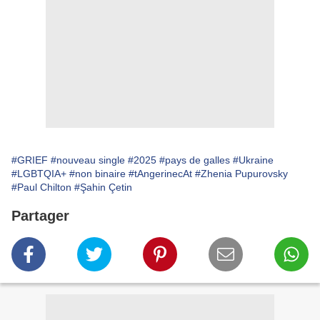
#GRIEF
#nouveau single
#2025
#pays de galles
#Ukraine
#LGBTQIA+
#non binaire
#tAngerinecAt
#Zhenia Pupurovsky
#Paul Chilton
#Şahin Çetin
Partager