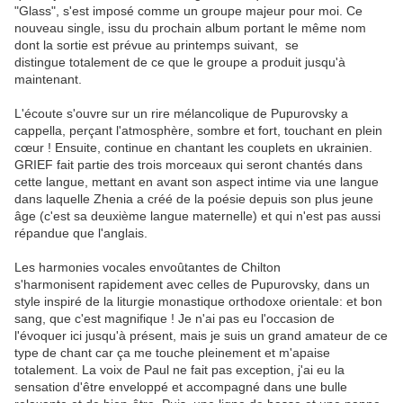
"Glass", s'est imposé comme un groupe majeur pour moi. Ce
nouveau single, issu du prochain album portant le même nom
dont la sortie est prévue au printemps suivant, se
distingue totalement de ce que le groupe a produit jusqu'à
maintenant.
L'écoute s'ouvre sur un rire mélancolique de Pupurovsky a
cappella, perçant l'atmosphère, sombre et fort, touchant en plein
cœur ! Ensuite, continue en chantant les couplets en ukrainien.
GRIEF fait partie des trois morceaux qui seront chantés dans
cette langue, mettant en avant son aspect intime via une langue
dans laquelle Zhenia a créé de la poésie depuis son plus jeune
âge (c'est sa deuxième langue maternelle) et qui n'est pas aussi
répandue que l'anglais.
Les harmonies vocales envoûtantes de Chilton
s'harmonisent rapidement avec celles de Pupurovsky, dans un
style inspiré de la liturgie monastique orthodoxe orientale: et bon
sang, que c'est magnifique ! Je n'ai pas eu l'occasion de
l'évoquer ici jusqu'à présent, mais je suis un grand amateur de ce
type de chant car ça me touche pleinement et m'apaise
totalement. La voix de Paul ne fait pas exception, j'ai eu la
sensation d'être enveloppé et accompagné dans une bulle