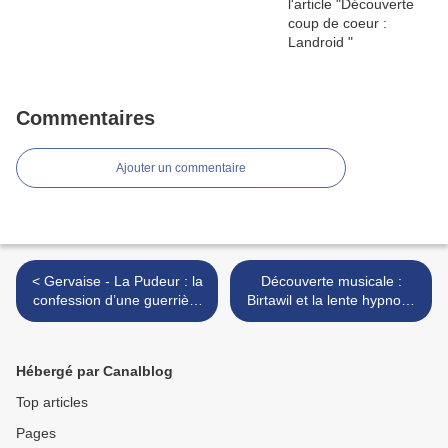
Commentaires
Ajouter un commentaire
< Gervaise - La Pudeur : la
Découverte musicale :
confession d’une guerrière
Birtawil et la lente hypnose
fragile
de Sento >
Hébergé par Canalblog
Top articles
Pages