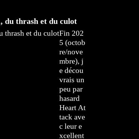
 du thrash et du culot
Fin 202
5 (octob
re/nove
mbre), j
e décou
vrais un
peu par
hasard
Heart At
tack ave
c leur e
xcellent