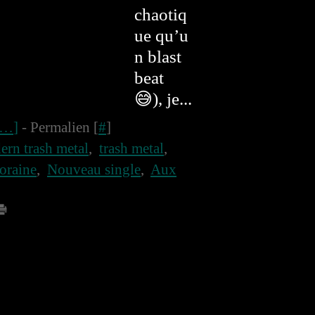
chaotiq
ue qu’u
n blast
beat
😅), je...
…
]
- Permalien [
#
]
rn trash metal
,
trash metal
,
oraine
,
Nouveau single
,
Aux