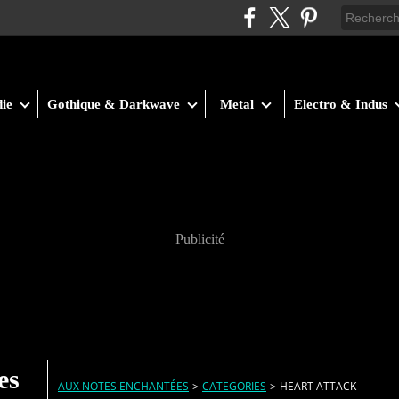
ie
Gothique & Darkwave
Metal
Electro & Indus
Publicité
es
AUX NOTES ENCHANTÉES
>
CATEGORIES
>
HEART ATTACK