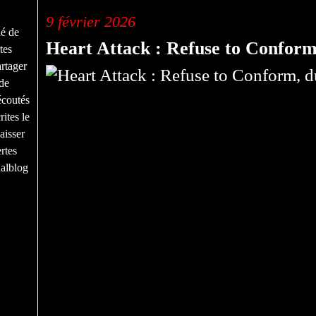
9 février 2026
né de
Heart Attack : Refuse to Conform,
tes
rtager
de
écoutés
ites le
aisser
rtes
nalblog