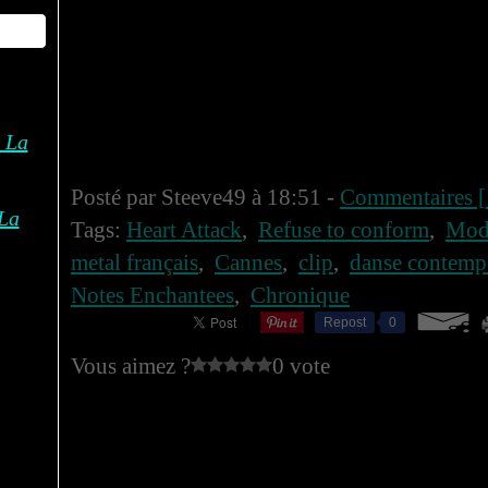
Posté par Steeve49 à 18:51 -
Commentaires [
La
Tags:
Heart Attack
,
Refuse to conform
,
Mode
metal français
,
Cannes
,
clip
,
danse contemp
Notes Enchantees
,
Chronique
Repost
0
Vous aimez ?
0 vote