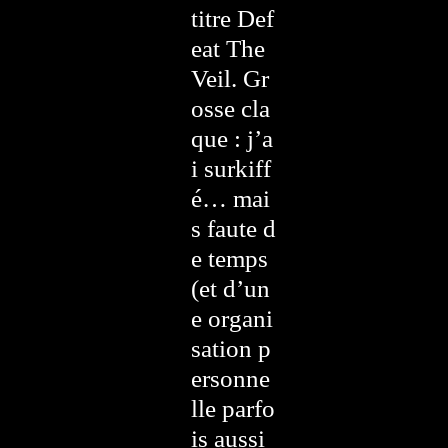
titre Def
eat The
Veil. Gr
osse cla
que : j’a
i surkiff
é… mai
s faute d
e temps
(et d’un
e organi
sation p
ersonne
lle parfo
is aussi