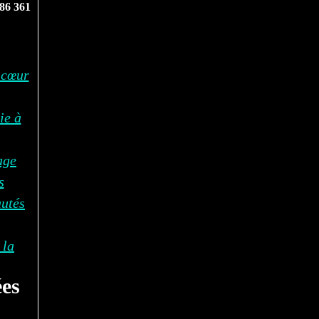
86 361
 cœur
ie à
age
s
autés
 la
es