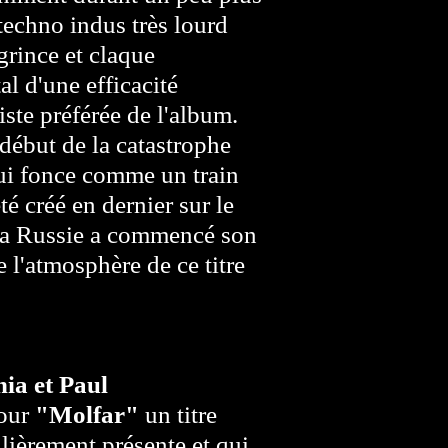
techno indus très lourd
grince et claque
l d'une efficacité
iste préférée de l'album.
e début de la catastrophe
ui fonce comme un train
té créé en dernier sur le
 la Russie a commencé son
 l'atmosphère de ce titre
ia et
Paul
pour
"Molfar"
un titre
lièrement présente et qui