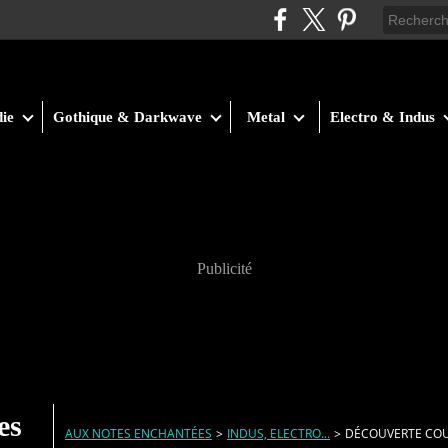
ie
Gothique & Darkwave
Metal
Electro & Indus
Publicité
es
AUX NOTES ENCHANTÉES
>
INDUS, ELECTRO...
>
DÉCOUVERTE COUP