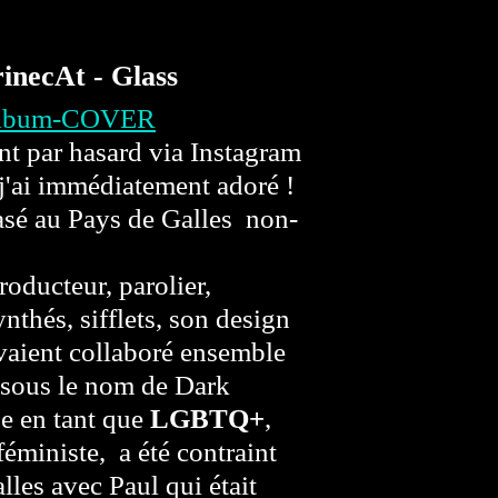
inecAt - Glass
t par hasard via Instagram
j'ai immédiatement adoré !
asé au Pays de Galles non-
oducteur, parolier,
nthés, sifflets, son design
vaient collaboré ensemble
 sous le nom de Dark
ne en tant que
LGBTQ+
,
 féministe, a été contraint
alles avec Paul qui était