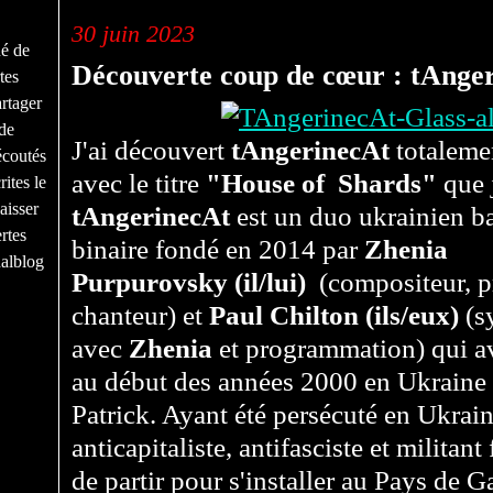
30 juin 2023
né de
Découverte coup de cœur : tAnger
tes
rtager
de
J'ai découvert
tAngerinecAt
totalemen
écoutés
avec le titre
"House of Shards"
que 
ites le
aisser
tAngerinecAt
est un duo ukrainien b
rtes
binaire fondé en 2014 par
Zhenia
nalblog
Purpurovsky
(il/lui)
(compositeur, pr
chanteur) et
Paul Chilton
(ils/eux)
(sy
avec
Zhenia
et programmation
)
qui a
au début des années 2000 en Ukraine
Patrick. Ayant été persécuté en Ukrai
anticapitaliste, antifasciste et militant
de partir pour s'installer au Pays de G