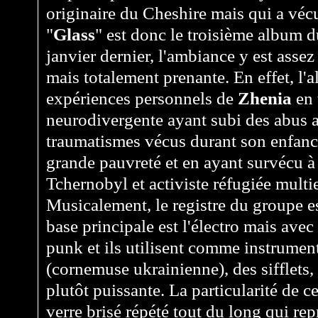
originaire du Cheshire mais qui a véc
"
Glass
" est donc le troisième album d
janvier dernier, l'ambiance y est assez 
mais totalement prenante. En effet, l'a
expériences personnels de
Zhenia
en 
neurodivergente ayant subi des abus a
traumatismes vécus durant son enfanc
grande pauvreté et en ayant survécu à 
Tchernobyl et activiste réfugiée mult
Musicalement, le registre du groupe es
base principale est l'électro mais ave
punk et ils utilisent comme instrument
(cornemuse ukrainienne), des sifflets,
plutôt puissante. La particularité de c
verre brisé répété tout du long qui rep