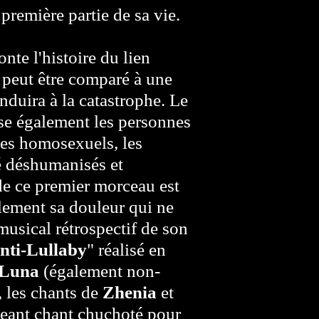
première partie de sa vie.
nte l'histoire du lien
a peut être comparé à une
nduira à la catastrophe. Le
se également les personnes
les homosexuels, les
é déshumanisés et
 de ce premier morceau est
lement sa douleur qui ne
usical rétrospectif de son
nti-Lullaby
" réalisé en
 Luna
(également non-
, les chants de
Zhenia
et
geant chant chuchoté pour