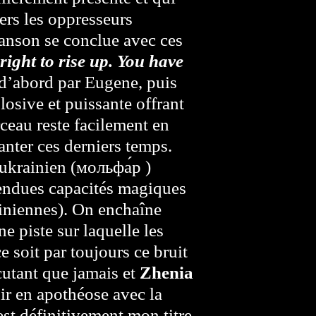
ers les oppresseurs
hanson se conclue avec ces
right to rise up. You have
d’abord par Eugene, puis
losive et puissante offrant
rceau reste facilement en
hanter ces derniers temps.
ukrainien (мольфа́р )
endues capacités magiques
ainiennes). On enchaîne
e piste sur laquelle les
e soit par toujours ce bruit
rcutant que jamais et
Zhenia
ir en apothéose avec la
est définitivement mon titre