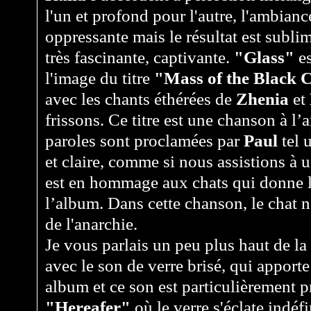
l'un et profond pour l'autre, l'ambia
oppressante mais le résultat est sublim
très fascinante, captivante.
"Glass"
es
l'image du titre
"Mass of the Black 
avec les chants éthérées de
Zhenia
et
frissons. Ce titre est une chanson à l
paroles sont proclamées par
Paul
tel 
et claire, comme si nous assistions à 
est en hommage aux chats qui donne le 
l’album. Dans cette chanson, le chat 
de l'anarchie.
Je vous parlais un peu plus haut de la
avec le son de verre brisé, qui apport
album et ce son est particulièrement pr
"Hereafer"
où le verre s'éclate indé