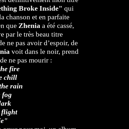
thing Broke Inside"
qui
 la chanson et en parfaite
ien que
Zhenia
a été cassé,
 par le très beau titre
de ne pas avoir d’espoir, de
nia
voit dans le noir, prend
de ne pas mourir :
he fire
e chill
the rain
e fog
dark
 flight
ie"