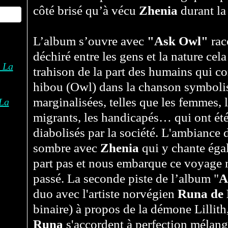
côté brisé qu’à vécu
Zhenia
durant la 
L’album s’ouvre avec
"Ask Owl"
raco
déchiré entre les gens et la nature cel
trahison de la part des humains qui co
hibou (Owl) dans la chanson symboli
marginalisées, telles que les femmes, 
La
migrants, les handicapés… qui ont ét
diabolisés par la société. L'ambiance
sombre avec
Zhenia
qui y chante éga
part pas et nous embarque ce voyage m
passé. La seconde piste de l’album "
A
duo avec l'artiste norvégien
Runa de
binaire) à propos de la démone Lillith
Runa
s'accordent à perfection mélan