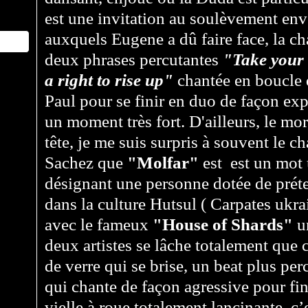
est une invitation au soulèvement env
auxquels Eugene a dû faire face, la c
deux phrases percutantes
"Take your 
a right to rise up"
chantée en boucle 
Paul pour se finir en duo de façon exp
un moment très fort. D'ailleurs, le mo
tête, je me suis surpris à souvent le c
Sachez que
"Molfar"
est est un mot 
désignant une personne dotée de prét
dans la culture Hutsul ( Carpates ukr
avec le fameux
"House of Shards"
un
deux artistes se lâche totalement que c
de verre qui se brise, un beat plus pe
qui chante de façon agressive pour fin
vielle à roue totalement lancinante, c’