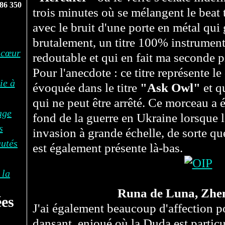
86 350
trois minutes où se mélangent le beat 
avec le bruit d'une porte en métal qui 
brutalement, un titre 100% instrumenta
 cœur
redoutable et qui en fait ma seconde p
Pour l'anecdote : ce titre représente l
ie à
évoquée dans le titre
"Ask Owl"
et q
qui ne peut être arrêté. Ce morceau a é
age
fond de la guerre en Ukraine lorsque
s
invasion à grande échelle, de sorte que
autés
est également présente là-bas.
 la
Runa de Luna, Zhen
es
J'ai également beaucoup d'affection 
dansant, enjoué où la Duda est particu