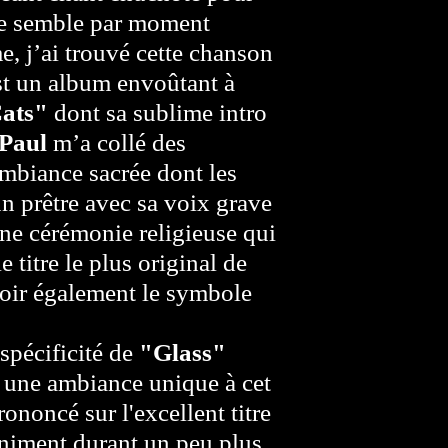
nce semble par moment
e, j’ai trouvé cette chanson
t un album envoûtant à
Cats"
dont sa sublime intro
Paul
m’a collé des
’ambiance sacrée dont les
un prêtre avec sa voix grave
une cérémonie religieuse qui
titre le plus original de
noir également le symbole
 spécificité de
"Glass"
e une ambiance unique à cet
ononcé sur l'excellent titre
finiment durant un peu plus