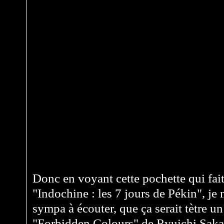
Donc en voyant cette pochette qui fait t
"Indochine : les 7 jours de Pékin", je m
sympa à écouter, que ça serait tètre un
"Forbidden Colours" de Ryuichi Saka