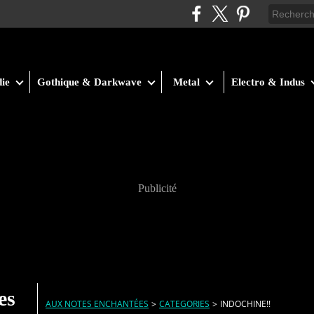
ie
Gothique & Darkwave
Metal
Electro & Indus
Publicité
es
AUX NOTES ENCHANTÉES
>
CATEGORIES
>
INDOCHINE!!