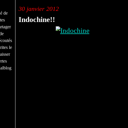
30 janvier 2012
né de
Indochine!!
tes
rtager
de
écoutés
ites le
aisser
rtes
nalblog