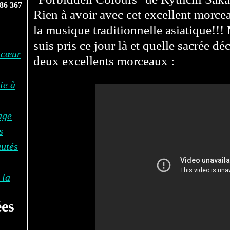
86 367
Rien à avoir avec cet excellent morce
la musique traditionnelle asiatique!!!
suis pris ce jour là et quelle sacrée d
 cœur
deux excellents morceaux :
ie à
age
s
autés
 la
es