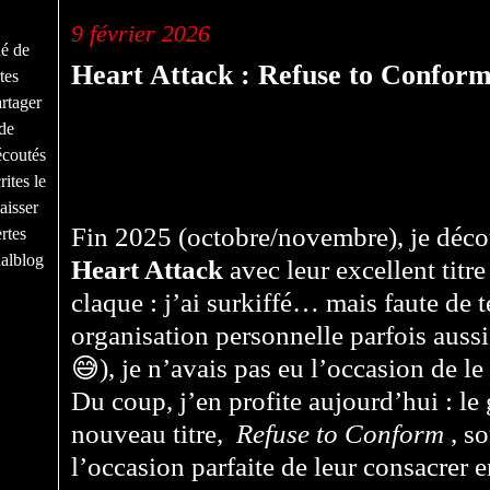
9 février 2026
né de
Heart Attack : Refuse to Conform,
tes
rtager
de
écoutés
ites le
aisser
Fin 2025 (octobre/novembre), je déco
rtes
nalblog
Heart Attack
avec leur excellent titr
claque : j’ai surkiffé… mais faute de 
organisation personnelle parfois aussi
😅), je n’avais pas eu l’occasion de le
Du coup, j’en profite aujourd’hui : le
nouveau titre,
Refuse to Conform
, so
l’occasion parfaite de leur consacrer 