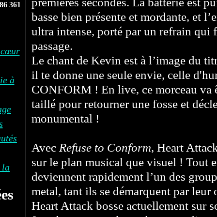
premières secondes. La batterie est pui
86 361
basse bien présente et mordante, et 
ultra intense, porté par un refrain qui
passage.
 cœur
Le chant de Kevin est à l’image du titr
il te donne une seule envie, celle d'
ie à
CONFORM ! En live, ce morceau va êt
taillé pour retourner une fosse et déc
age
monumental !
s
autés
Avec
Refuse to Conform
, Heart Attac
sur le plan musical que visuel ! Tout e
 la
deviennent rapidement l’un des group
metal, tant ils se démarquent par leur o
es
Heart Attack bosse actuellement sur s