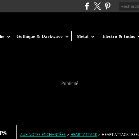
ie
Gothique & Darkwave
Metal
Electro & Indus
Publicité
es
AUX NOTES ENCHANTÉES
>
HEART ATTACK
>
HEART ATTACK : RE