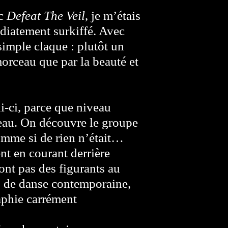
ec
Defeat The Veil
, je m’étais
édiatement surkiffé. Avec
 simple claque : plutôt un
orceau que par la beauté et
i-ci, parce que niveau
iveau. On découvre le groupe
omme si de rien n’était…
ent en courant derrière
sont pas des figurants au
s de danse contemporaine,
aphie carrément