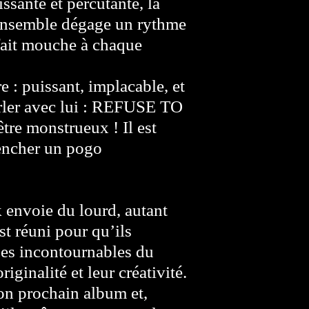
ssante et percutante, la
l’ensemble dégage un rythme
 fait mouche à chaque
e : puissant, implacable, et
hurler avec lui : REFUSE TO
re monstrueux ! Il est
lencher un pogo
k envoie du lourd, autant
st réuni pour qu’ils
es incontournables du
riginalité et leur créativité.
on prochain album et,