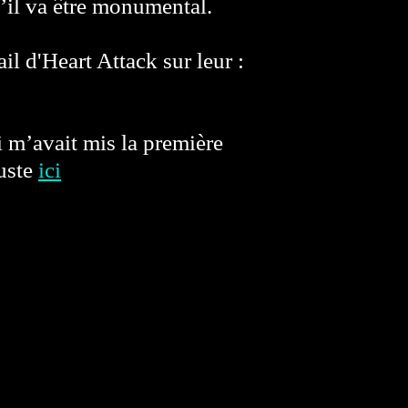
’il va être monumental.
il d'Heart Attack sur leur :
i m’avait mis la première
juste
ici