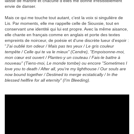
laisse de marbre et chacune d'elles me donne irrésistiblement
envie de danser.
Mais ce qui me touche tout autant, c'est la voix si singulière de
Lis. Par moments, elle me rappelle celle de Siouxsie, tout en
conservant une identité qui lui est propre. Avec la même aisance,
elle chante en français comme en anglais et porte des textes
empreints de noirceur, de poésie et d'une discrète lueur d'espoir :
"
J'ai oublié ton odeur / Mais pas tes yeux / Le gris couleur
tempête / Celle qui te va le mieux" (Cendre), "Empoisonne-moi,
mon cœur est ouvert / Plantes-y un couteau / Fais-le battre à
nouveau" (Tiens-moi, Le monde tombe) ou encore "Sometimes I
love you to death / After all, you're my lighthouse / Our souls are
now bound together / Destined to merge ecstatically / In the
blessed hellfire for all eternity" (I'm Bleeding).