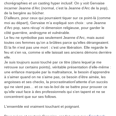
chorégraphies et un casting hyper inclusif. On y voit Gervaise
incarner Jeanne d’Arc (normal, c’est la Jeanne d’Arc de la pop),
de la bergère au bûcher.
D’ailleurs, pour ceux qui pourraient tiquer sur ce point-là (comme
moi au départ), Gervaise m’a expliqué son choix : une Jeanne
d’Arc pop, sans récup’ ni dimension religieuse, pour garder le
côté guerrière, androgyne et vulnérable.
Le feu ne symbolise pas seulement Jeanne d’Arc, mais aussi
toutes ces femmes qu’on a brûlées parce qu’elles dérangeaient.
Et la fin n’est pas une mort : c’est une libération. Elle regarde le
feu et s’en va, comme si elle laissait ses anciens démons derrière
elle.
Je suis toujours aussi touché par ce titre (dans lequel je me
retrouve sur certains points), véritable présentation d’elle-même :
une enfance marquée par la maltraitance, le besoin d’apprendre
à s’aimer quand on ne s’aime pas, ce besoin d’être aimée, les
angoisses et ses checks, la procrastinationl’attente d’un succès
qui ne vient pas… et ce ras-le-bol de se battre pour prouver ce
qu’elle vaut face à des professionnels qui s’en tapent et ne se
concentrent que sur ses follows.
L'ensemble est vraiment touchant et poignant.