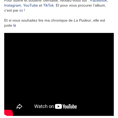
Pour suivre et soutenir Gervaise, rendez-vous sur :
Facebook
,
Instagram
,
YouTube
et
TikTok
. Et pour vous procurer l'album,
c'est par
ici
!
Et si vous souhaitez lire ma chronique de
La Pudeur
, elle est
juste
là