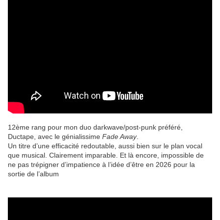
12ème rang pour mon duo darkwave/post-punk préféré,
Ductape, avec le génialissime
Fade Away
.
Un titre d’une efficacité redoutable, aussi bien sur le plan vocal
que musical. Clairement imparable. Et là encore, impossible de
ne pas trépigner d’impatience à l’idée d’être en 2026 pour la
sortie de l’album