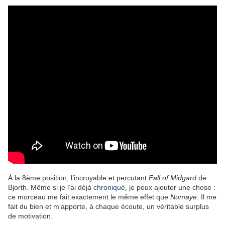
À la 8ème position, l’incroyable et percutant
Fall of Midgard
de
Bjorth. Même si je l’ai déjà
chroniqué
, je peux ajouter une chose :
ce morceau me fait exactement le même effet que
Numaye
. Il me
fait du bien et m’apporte, à chaque écoute, un véritable surplus
de motivation.