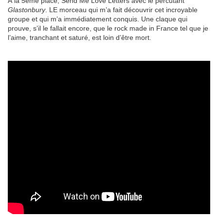
À la 5ème place, Send Me Love Letters avec le percutant
Glastonbury
. LE morceau qui m’a fait découvrir cet incroyable
groupe et qui m’a immédiatement conquis. Une claque qui
prouve, s’il le fallait encore, que le rock made in France tel que je
l’aime, tranchant et saturé, est loin d’être mort.