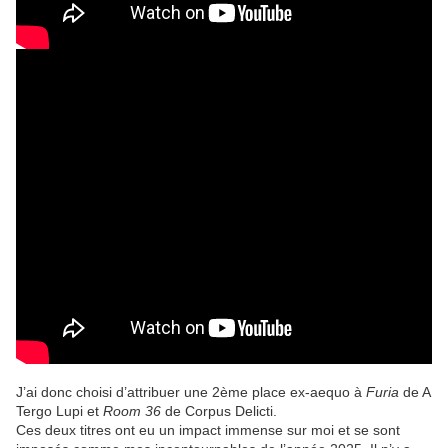
J’ai donc choisi d’attribuer une 2ème place ex-aequo à
Furia
de A
Tergo Lupi et
Room 36
de Corpus Delicti.
Ces deux titres ont eu un impact immense sur moi et se sont