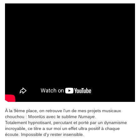
À la 9ème place, on retrouve l’un de mes projets musicaux
chouchou : Moonlüs avec le sublime
Numaye
.
Totalement hypnotisant, percutant et porté par un dynamisme
incroyable, ce titre a sur moi un effet ultra positif à chaque
écoute. Impossible d’y rester insensible.