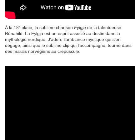
À la 18ᵉ place, la sublime chanson
Fylgja
de la talentueuse
Rúnahild. La Fylgja est un esprit associé au destin dans la
mythologie nordique. J’adore l’ambiance mystique qui s’en
dégage, ainsi que le sublime clip qui l’accompagne, tourné dans
des marais norvégiens au crépuscule.