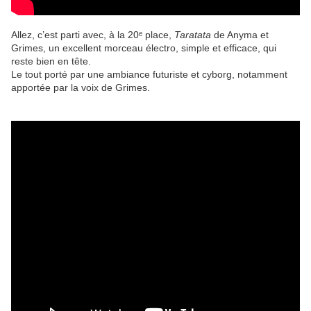
Allez, c’est parti avec, à la 20ᵉ place,
Taratata
de Anyma et
Grimes, un excellent morceau électro, simple et efficace, qui
reste bien en tête.
Le tout porté par une ambiance futuriste et cyborg, notamment
apportée par la voix de Grimes.