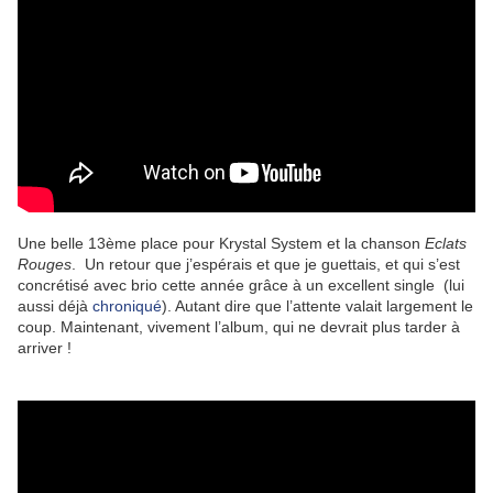
Une belle 13ème place pour Krystal System et la chanson
Eclats
Rouges
. Un retour que j’espérais et que je guettais, et qui s’est
concrétisé avec brio cette année grâce à un excellent single (lui
aussi déjà
chroniqué
). Autant dire que l’attente valait largement le
coup. Maintenant, vivement l’album, qui ne devrait plus tarder à
arriver !