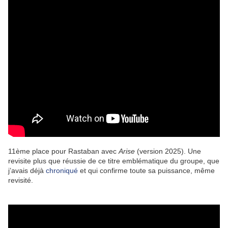
11ème place pour Rastaban avec
Arise
(version 2025). Une
revisite plus que réussie de ce titre emblématique du groupe, que
j’avais déjà
chroniqué
et qui confirme toute sa puissance, même
revisité.