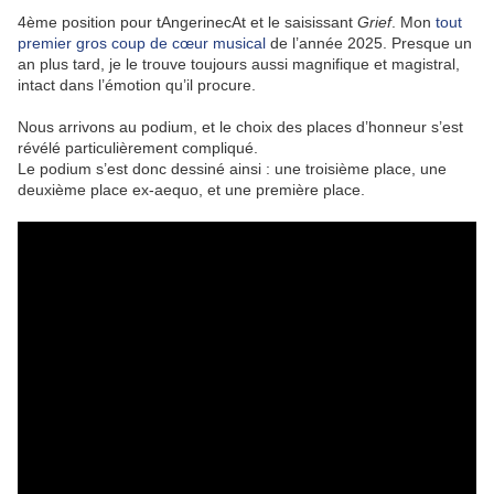
4ème position pour tAngerinecAt et le saisissant
Grief
. Mon
tout
premier gros coup de cœur musical
de l’année 2025. Presque un
an plus tard, je le trouve toujours aussi magnifique et magistral,
intact dans l’émotion qu’il procure.
Nous arrivons au podium, et le choix des places d’honneur s’est
révélé particulièrement compliqué.
Le podium s’est donc dessiné ainsi : une troisième place, une
deuxième place ex-aequo, et une première place.