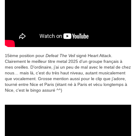
15ème position pour
Defeat The Veil
signé Heart Attack.
Clairement le meilleur titre metal 2025 d’un groupe français à
mes oreilles. D’ordinaire, j’ai un peu de mal avec le metal de chez
nous… mais là, c’est du très haut niveau, autant musicalement
que vocalement. Grosse mention aussi pour le clip que j’adore,
tourné entre Nice et Paris (étant né à Paris et vécu longtemps à
Nice, c'est le bingo assuré ^^)