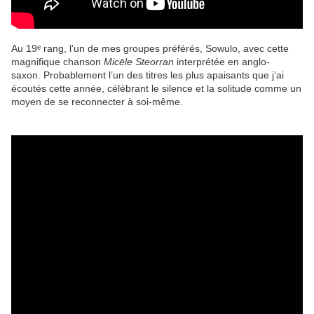
Au 19ᵉ rang, l’un de mes groupes préférés, Sowulo, avec cette
magnifique chanson
Micēle Steorran
interprétée en anglo-
saxon. Probablement l’un des titres les plus apaisants que j’ai
écoutés cette année, célébrant le silence et la solitude comme un
moyen de se reconnecter à soi-même.