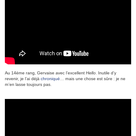
Au 14ème rang, Gervaise avec l’excellent
Hello
. Inutile d’y
revenir, je l’ai déjà
chroniqué
… mais une chose est sûre : je ne
m’en lasse toujours pas.