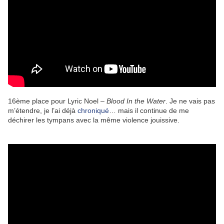
16ème place pour Lyric Noel –
Blood In the Water
. Je ne vais pas
m’étendre, je l’ai déjà
chroniqué
… mais il continue de me
déchirer les tympans avec la même violence jouissive.