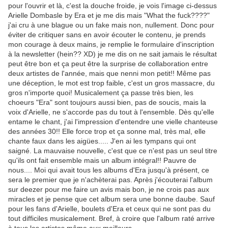
pour l'ouvrir et là, c'est la douche froide, je vois l'image ci-dessus
Arielle Dombasle by Era et je me dis mais "What the fuck????"
j'ai cru à une blague ou un fake mais non, nullement. Donc pour
éviter de critiquer sans en avoir écouter le contenu, je prends
mon courage à deux mains, je remplie le formulaire d'inscription
à la newsletter (hein?? XD) je me dis on ne sait jamais le résultat
peut être bon et ça peut être la surprise de collaboration entre
deux artistes de l'année, mais que nenni mon petit!! Même pas
une déception, le mot est trop faible, c'est un gros massacre, du
gros n'importe quoi! Musicalement ça passe très bien, les
choeurs "Era" sont toujours aussi bien, pas de soucis, mais la
voix d'Arielle, ne s'accorde pas du tout à l'ensemble. Dès qu'elle
entame le chant, j'ai l'impression d'entendre une vielle chanteuse
des années 30!! Elle force trop et ça sonne mal, très mal, elle
chante faux dans les aigües..... J'en ai les tympans qui ont
saigné. La mauvaise nouvelle, c'est que ce n'est pas un seul titre
qu'ils ont fait ensemble mais un album intégral!! Pauvre de
nous.... Moi qui avait tous les albums d'Era jusqu'à présent, ce
sera le premier que je n'achèterai pas. Après j'écouterai l'album
sur deezer pour me faire un avis mais bon, je ne crois pas aux
miracles et je pense que cet album sera une bonne daube. Sauf
pour les fans d'Arielle, boulets d'Era et ceux qui ne sont pas du
tout difficiles musicalement. Bref, à croire que l'album raté arrive