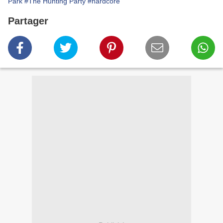
Park
#The Hunting Party
#hardcore
Partager