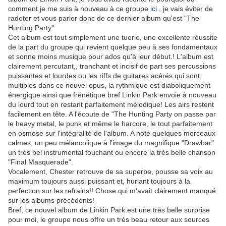
comment je me suis à nouveau à ce groupe
ici
, je vais éviter de
radoter et vous parler donc de ce dernier album qu'est "The
Hunting Party"
Cet album est tout simplement une tuerie, une excellente réussite
de la part du groupe qui revient quelque peu à ses fondamentaux
et sonne moins musique pour ados qu'à leur début.! L'album est
clairement percutant,, tranchant et incisif de part ses percussions
puissantes et lourdes ou les riffs de guitares acérés qui sont
multiples dans ce nouvel opus, la rythmique est diaboliquement
énergique ainsi que frénétique bref Linkin Park envoie à nouveau
du lourd tout en restant parfaitement mélodique! Les airs restent
facilement en tête. A l'écoute de "The Hunting Party on passe par
le heavy metal, le punk et même le harcore, le tout parfaitement
en osmose sur l'intégralité de l'album. A noté quelques morceaux
calmes, un peu mélancolique à l'image du magnifique "Drawbar"
un très bel instrumental touchant ou encore la très belle chanson
"Final Masquerade".
Vocalement, Chester retrouve de sa superbe, pousse sa voix au
maximum toujours aussi puissant et, hurlant toujours à la
perfection sur les refrains!! Chose qui m'avait clairement manqué
sur les albums précédents!
Bref, ce nouvel album de Linkin Park est une très belle surprise
pour moi, le groupe nous offre un très beau retour aux sources