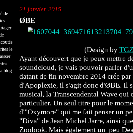
21 janvier 2015
né de
ØBE
tes
rtager
de
écoutés
(
Design by
TGZ
ites le
aisser
Ayant découvert que je peux mettre 
rtes
soundcloud, je vais pouvoir parler d'
nalblog
datant de fin novembre 2014 crée par
d'Apoplexie, il s'agit donc d'ØBE. Il 
musical, la Transcendental Wave qui es
particulier. Un seul titre pour le momen
d'"Oxymore" qui me fait penser
un pe
"Diva" de Jean Michel Jarre, ainsi qu
Zoolook. Mais également un peu De