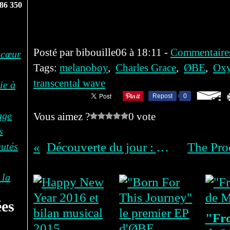
86 350
Posté par bibouille06 à 18:11 -
Commentaires
 cœur
Tags:
melanoboy
,
Charles Grace
,
ØBE
,
Ox
transcental wave
ie à
Repost
0
age
Vous aimez ?
0 vote
s
Découverte du jour : Anilah
autés
Vous aimerez aussi :
 la
es
"Fr