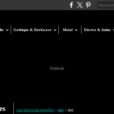
ie
Gothique & Darkwave
Metal
Electro & Indus
Publicité
es
AUX NOTES ENCHANTÉES
>
ØBE
>
ØBE