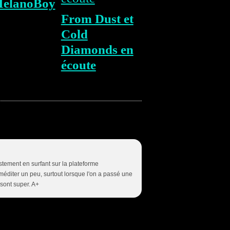
MelanoBoy
From Dust et
Cold
Diamonds en
écoute
stement en surfant sur la plateforme
éditer un peu, surtout lorsque l'on a passé une
 sont super. A+