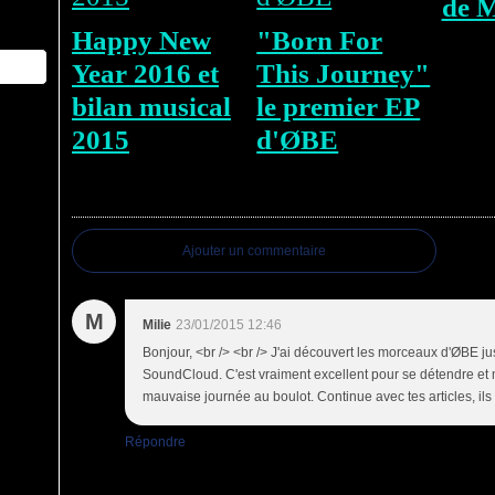
de 
Happy New
"Born For
Year 2016 et
This Journey"
bilan musical
le premier EP
2015
d'ØBE
Commentaires
Ajouter un commentaire
M
Milie
23/01/2015 12:46
Bonjour, <br /> <br /> J'ai découvert les morceaux d'ØBE ju
SoundCloud. C'est vraiment excellent pour se détendre et m
mauvaise journée au boulot. Continue avec tes articles, ils
Répondre