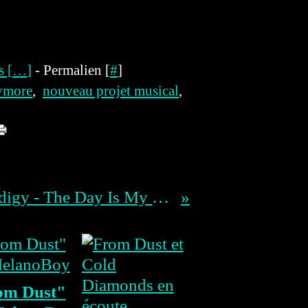
 [
…
]
- Permalien [
#
]
ymore
,
nouveau projet musical
,
The Prodigy - The Day Is My Enemy
om Dust"