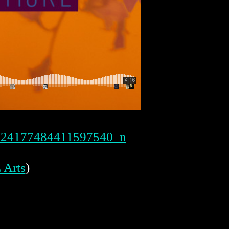
 Arts
)