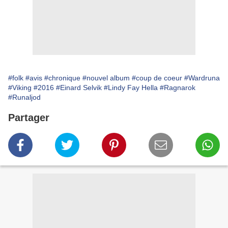
#folk
#avis
#chronique
#nouvel album
#coup de coeur
#Wardruna
#Viking
#2016
#Einard Selvik
#Lindy Fay Hella
#Ragnarok
#Runaljod
Partager