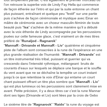
tout simplement parfait. C
'est également le premier morceau où
l'on retrouve la superbe voix de
Lindy Fay Hella qui commence
de façon étherée sur l'intro et qui par la suite entonne un chant
plus puissant, entraînant et quelque peu "festif" sur une partie
puis s'achève de façon cérémoniale et mystique avec Einar en
mâitre de cérémonie avec un choeur masculin-féminin de toute
beauté puis "
Isa
" s'achève de la même manière qu'il a débuté
avec la voix étherée de Lindy accompagnée par les percussions
jouées sur cette fameuse glace, c'est vraiment un de mes titres
préféré de "
Runaljod - Ragnarok
"
"
MannaR - Drivande et MannaR - Liv
" quatrième et cinquième
piste de l'album sont consacrées à la rune de
l'espérance en une
plus grande réalisation de l'humanité.
"
MannaR - Drivande
" est
un titre instrumental très tribal, puissant et guerrier qui va
crescendo dans l'intensité rythmique, mélangeant bruits de
courants d'eaux sur lesquels se déplace une barque et le souffle
du vent avant que ne se déchaîne la tempête un court instant
jusqu'à ce que retentisse la voix d'Einar qui entame un court
chant puissant offrant un titre plus sombre que "
MannaR - Liv
"
qui est plus lumineux où les percussions sont clairement mise en
avant. Petite précision, il y a deux titres car c'est la rune Mannar
dont s
es tiges (Drivande et Liv) sont liées par la croix de Gebo
Le sixième titre de "
Ragnarock
" "
Raido
" la rune du voyage est