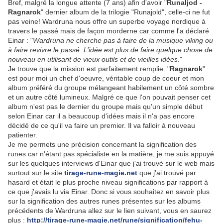
Bref, malgré la longue attente (7 ans) afin d'avoir "
Runaljod -
Ragnarok
" dernier album de la trilogie "Runajold", celle-ci ne fut
pas veine! Wardruna nous offre un superbe voyage nordique à
travers le passé mais de façon morderne car comme l'a déclaré
Einar : "
Wardruna ne cherche pas à faire de la musique viking ou
à faire revivre le passé. L’idée est plus de faire quelque chose de
nouveau en utilisant de vieux outils et de vieilles idées
."
Je trouve que la mission est parfaitement remplie. "
Ragnarok
"
est pour moi un chef d'oeuvre, véritable coup de coeur et mon
album préféré du groupe mélangeant habilement un côté sombre
et un autre côté lumineux. Malgré ce que l'on pouvait penser cet
album n'est pas le dernier du groupe mais qu'un simple début
selon Einar car il a beaucoup d'idées mais il n'a pas encore
décidé de ce qu'il va faire un premier. Il va falloir à nouveau
patienter.
Je me permets une précision concernant la signification des
runes car n'étant pas spécialiste en la matière, je me suis appuyé
sur les quelques interviews d'Einar que j'ai trouvé sur le web mais
surtout sur le site
tirage-rune-magie.net
que j'ai trouvé par
hasard et était le plus proche niveau significations par rapport à
ce que j'avais lu via Einar. Donc si vous souhaitez en savoir plus
sur la signification des autres runes présentes sur les albums
précédents de Wardruna allez sur le lien suivant, vous en saurez
plus :
http://tirage-rune-magie.net/rune/signification/fehu-