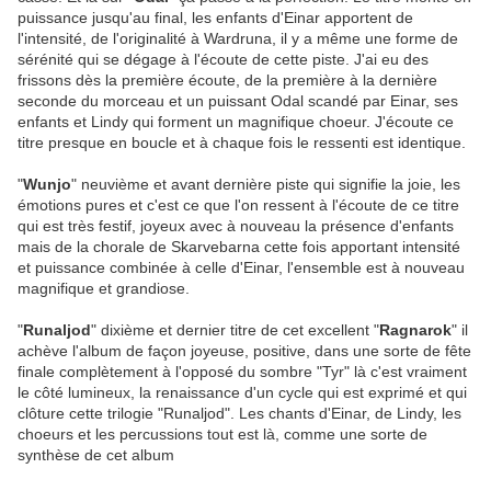
puissance jusqu'au final, les enfants d'Einar apportent de
l'intensité, de l'originalité à Wardruna, il y a même une forme de
sérénité qui se dégage à l'écoute de cette piste. J'ai eu des
frissons dès la première écoute, de la première à la dernière
seconde du morceau et un puissant Odal scandé par Einar, ses
enfants et Lindy qui forment un magnifique choeur. J'écoute ce
titre presque en boucle et à chaque fois le ressenti est identique.
"
Wunjo
" neuvième et avant dernière piste qui signifie la joie, les
émotions pures et c'est ce que l'on ressent à l'écoute de ce titre
qui est très festif, joyeux avec à nouveau la présence d'enfants
mais de la
chorale de Skarvebarna cette fois apportant intensité
et puissance combinée à celle d'Einar, l'ensemble est à nouveau
magnifique et grandiose.
"
Runaljod
" dixième et dernier titre de cet excellent "
Ragnarok
" il
achève l'album de façon joyeuse, positive, dans une sorte de fête
finale complètement à l'opposé du sombre "Tyr" là c'est vraiment
le côté lumineux, la renaissance d'un cycle qui est exprimé et qui
clôture cette trilogie "Runaljod". Les chants d'Einar, de Lindy, les
choeurs et les percussions tout est là, comme une sorte de
synthèse de cet album