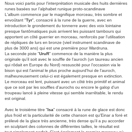
Nous voici partis pour l'interprétation musicale des huits dernières
runes
basées sur l’alphabet runique proto-scandinave
L'album commence par le magnifique morceau, très sombre et
envoûtant "
Tyr
", consacré à la rune de la guerre, avec en
introduction le grondement du tonnerre avec des voix lointaine
presque fantômatiques puis arrivent les puissant tambours qui
apportent un côté guerrier en morceau, renforcés par l'utilisation
de répliques de lurs en bronze (vieil instrument scandinave de
plus de 3000 ans) qui est une première pour Wardruna.
La seconde piste "
UruR
" commence de la manière la plus
originale qu'il soit avec le souffle de l'auroch (un
taureau ancien
qui rôdait en Europe du Nord
) ressuscité pour l'occasion via le
bison qui est l'animal le plus proche aujourd'hui de l'auroch,
malheureusement celui-ci est également presque en extinction.
Le morceau est lent, puissant avec un côté très primitif et animal
que ce soit par les souffles d'aurochs ou encore le galop d'un
troupeau lancé à pleine vitesse qui semble inarrêtable, le rendu
est original.
Avec le troisième titre "
Isa
" consacré à la rune de glace est donc
plus froid et la particularité de cette chanson est qu'Einar a
foré et
prélevé de la glace très ancienne, très dense qu'il a pu accorder
en sculptant des colonnes de différentes tailles, le résultat est