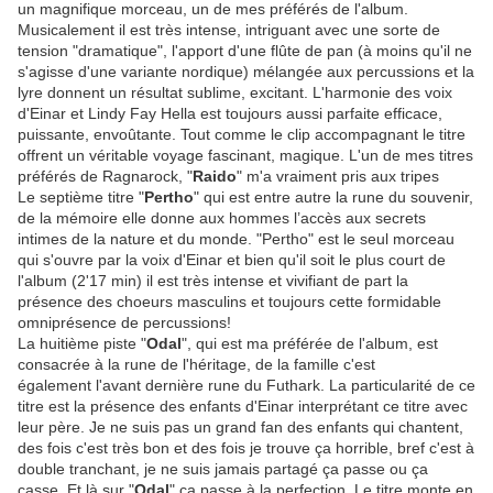
un magnifique morceau, un de mes préférés de l'album.
Musicalement il est très intense, intriguant avec une sorte de
tension "dramatique", l'apport d'une flûte de pan (à moins qu'il ne
s'agisse d'une variante nordique) mélangée aux percussions et la
lyre donnent un résultat sublime, excitant. L'harmonie des voix
d'Einar et Lindy Fay Hella est toujours aussi parfaite efficace,
puissante, envoûtante. Tout comme le clip accompagnant le titre
offrent un véritable voyage fascinant, magique. L'un de mes titres
préférés de Ragnarock, "
Raido
" m'a vraiment pris aux tripes
Le septième titre "
Pertho
" qui est entre autre la rune du souvenir,
de la mémoire elle
donne aux hommes l’accès aux secrets
intimes de la nature et du monde. "Pertho" est le seul morceau
qui s'ouvre par la voix d'Einar et bien qu'il soit le plus court de
l'album (2'17 min) il est très intense et vivifiant de part la
présence des choeurs masculins et toujours cette formidable
omniprésence de percussions!
La huitième piste "
Odal
", qui est ma préférée de l'album, est
consacrée à la rune de l'héritage, de la famille c'est
également
l'avant dernière rune du Futhark. La particularité de ce
titre est la présence des enfants d'Einar interprétant ce titre avec
leur père. Je ne suis pas un grand fan des enfants qui chantent,
des fois c'est très bon et des fois je trouve ça horrible, bref c'est à
double tranchant, je ne suis jamais partagé ça passe ou ça
casse. Et là sur "
Odal
" ça passe à la perfection. Le titre monte en