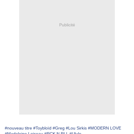
Publicité
#nouveau titre
#Toybloïd
#Greg
#Lou Sirkis
#MODERN LOVE
#Madeleine Loiseau
#RCK N RLL
#Ulule