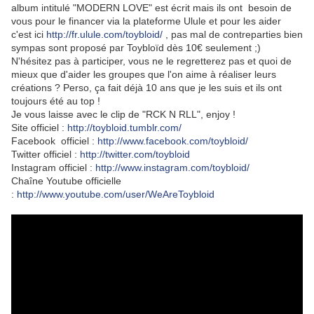
album intitulé "MODERN LOVE" est écrit mais ils ont besoin de
vous pour le financer via la plateforme Ulule et pour les aider
c'est ici
http://fr.ulule.com/toybloid/
, pas mal de contreparties bien
sympas sont proposé par Toybloïd dès 10€ seulement ;)
N'hésitez pas à participer, vous ne le regretterez pas et quoi de
mieux que d'aider les groupes que l'on aime à réaliser leurs
créations ? Perso, ça fait déjà 10 ans que je les suis et ils ont
toujours été au top !
Je vous laisse avec le clip de "RCK N RLL", enjoy !
Site officiel :
http://toybloid.tumblr.com/
Facebook officiel :
http://www.facebook.com/toybloid/
Twitter officiel :
http://twitter.com/toybloid
Instagram officiel :
http://www.instagram.com/toybloid/
Chaîne Youtube officielle
:
http://www.youtube.com/user/WeAreToybloid