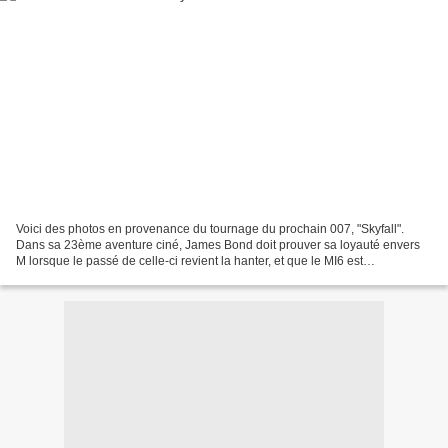
Voici des photos en provenance du tournage du prochain 007, "Skyfall".
Dans sa 23ème aventure ciné, James Bond doit prouver sa loyauté envers
M lorsque le passé de celle-ci revient la hanter, et que le MI6 est
attaqué.Dans ces photos nous pouvons voir...