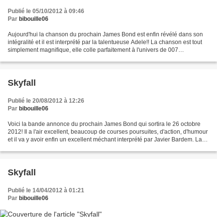
Publié le 05/10/2012 à 09:46
Par
bibouille06
Aujourd'hui la chanson du prochain James Bond est enfin révélé dans son
intégralité et il est interprété par la talentueuse Adele!! La chanson est tout
simplement magnifique, elle colle parfaitement à l'univers de 007
contrairement aux dernières chanson...
Skyfall
Publié le 20/08/2012 à 12:26
Par
bibouille06
Voici la bande annonce du prochain James Bond qui sortira le 26 octobre
2012! Il a l'air excellent, beaucoup de courses poursuites, d'action, d'humour
et il va y avoir enfin un excellent méchant interprété par Javier Bardem. La
seule chose qui me dérange...
Skyfall
Publié le 14/04/2012 à 01:21
Par
bibouille06