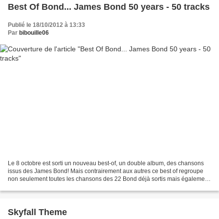
Best Of Bond... James Bond 50 years - 50 tracks
Publié le 18/10/2012 à 13:33
Par
bibouille06
Le 8 octobre est sorti un nouveau best-of, un double album, des chansons
issus des James Bond! Mais contrairement aux autres ce best of regroupe
non seulement toutes les chansons des 22 Bond déjà sortis mais également
sur le second CD des morceaux plus...
Skyfall Theme