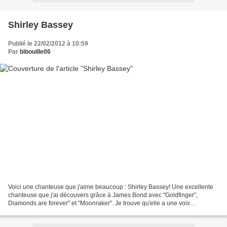
Shirley Bassey
Publié le 22/02/2012 à 10:59
Par
bibouille06
Voici une chanteuse que j'aime beaucoup : Shirley Bassey! Une excellente
chanteuse que j'ai découvers grâce à James Bond avec "Goldfinger",
Diamonds are forever" et "Moonraker". Je trouve qu'elle a une voix
formidable, unique et magnifique! Voici sa biographie...