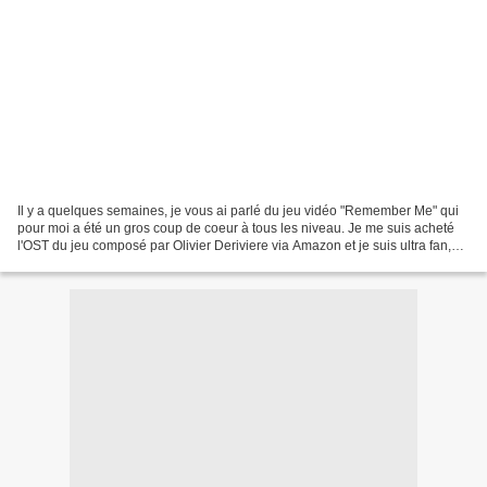
Il y a quelques semaines, je vous ai parlé du jeu vidéo "Remember Me" qui
pour moi a été un gros coup de coeur à tous les niveau. Je me suis acheté
l'OST du jeu composé par Olivier Deriviere via Amazon et je suis ultra fan,
rarement une OST de jeu vidéo...