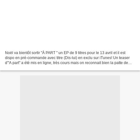
Noël va bientôt sortir "À PART " un EP de 9 titres pour le 13 avril et il est
dispo en pré-commande avec titre (Dis-lui) en exclu sur iTunes! Un teaser
d'"A part" a été mis en ligne, très cours mais on reconnait bien la patte de
MelanoBoy et je sens que...