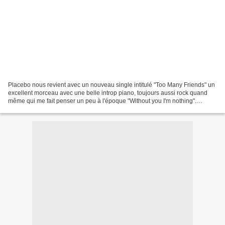
Placebo nous revient avec un nouveau single intitulé "Too Many Friends" un
excellent morceau avec une belle introp piano, toujours aussi rock quand
même qui me fait penser un peu à l'époque "Without you I'm nothing".
L'album sortira le 16 septembre 2013...