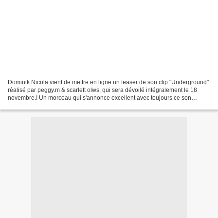
Dominik Nicola vient de mettre en ligne un teaser de son clip "Underground"
réalisé par peggy.m & scarlett olws, qui sera dévoilé intégralement le 18
novembre.! Un morceau qui s'annonce excellent avec toujours ce son
unique de Dominik! Enjoy!! Page facebook...