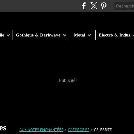
ie
Gothique & Darkwave
Metal
Electro & Indus
Publicité
es
AUX NOTES ENCHANTÉES
>
CATEGORIES
>
CELEBRITE