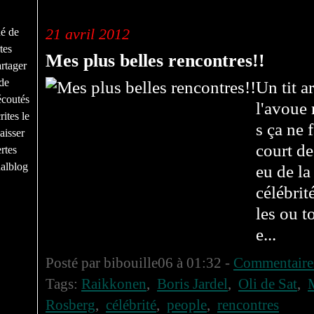
celebrite
21 avril 2012
né de
tes
Mes plus belles rencontres!!
rtager
de
Un tit a
écoutés
l'avoue
ites le
s ça ne 
aisser
court de
rtes
nalblog
eu de la
célébrit
les ou t
e...
Posté par bibouille06 à 01:32 -
Commentaires
Tags:
Raikkonen
,
Boris Jardel
,
Oli de Sat
,
Rosberg
,
célébrité
,
people
,
rencontres