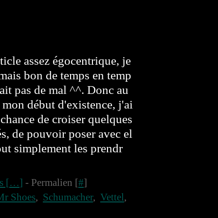
rticle assez égocentrique, je
 mais bon de temps en temp
fait pas de mal ^^. Donc au
 mon début d'existence, j'ai
 chance de croiser quelques
és, de pouvoir poser avec el
out simplement les prendr
 [
…
]
- Permalien [
#
]
Mr Shoes
,
Schumacher
,
Vettel
,