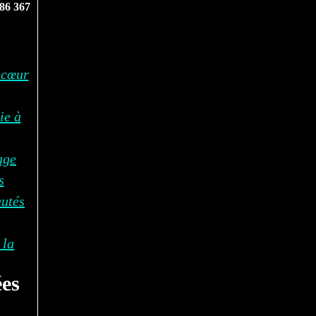
86 367
 cœur
ie à
age
s
autés
 la
es