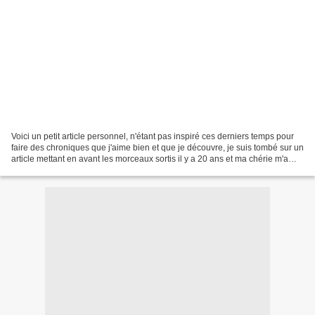
Voici un petit article personnel, n'étant pas inspiré ces derniers temps pour
faire des chroniques que j'aime bien et que je découvre, je suis tombé sur un
article mettant en avant les morceaux sortis il y a 20 ans et ma chérie m'a
soufflé l'idée d'en...