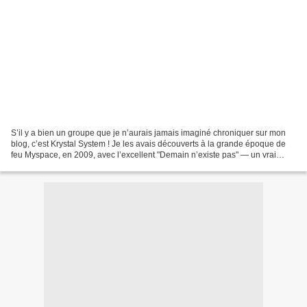
S’il y a bien un groupe que je n’aurais jamais imaginé chroniquer sur mon
blog, c’est Krystal System ! Je les avais découverts à la grande époque de
feu Myspace, en 2009, avec l’excellent "Demain n’existe pas" — un vrai
coup de foudre musical, tout comme...