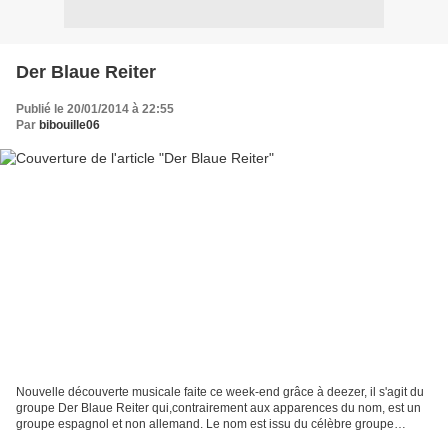
Der Blaue Reiter
Publié le 20/01/2014 à 22:55
Par
bibouille06
Nouvelle découverte musicale faite ce week-end grâce à deezer, il s'agit du
groupe Der Blaue Reiter qui,contrairement aux apparences du nom, est un
groupe espagnol et non allemand. Le nom est issu du célèbre groupe
allemand d'artistes expressionnistes....