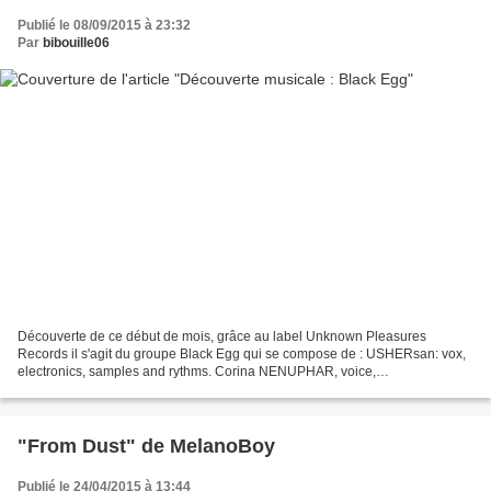
Publié le 08/09/2015 à 23:32
Par
bibouille06
Découverte de ce début de mois, grâce au label Unknown Pleasures
Records il s'agit du groupe Black Egg qui se compose de : USHERsan: vox,
electronics, samples and rythms. Corina NENUPHAR, voice,
instrumentation. Sebastien FD: gui tars and bass. Normotone:...
"From Dust" de MelanoBoy
Publié le 24/04/2015 à 13:44