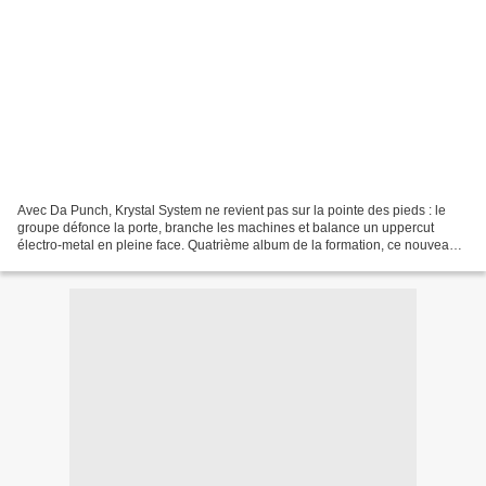
Avec Da Punch, Krystal System ne revient pas sur la pointe des pieds : le
groupe défonce la porte, branche les machines et balance un uppercut
électro-metal en pleine face. Quatrième album de la formation, ce nouveau
disque porte son nom à merveille tant...