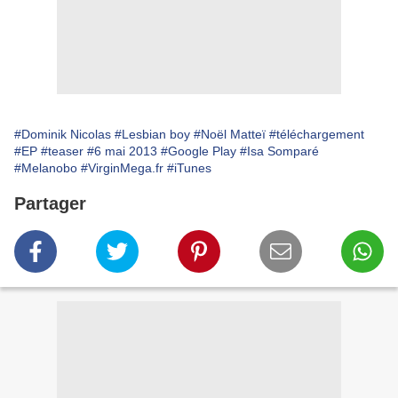
#Dominik Nicolas
#Lesbian boy
#Noël Matteï
#téléchargement
#EP
#teaser
#6 mai 2013
#Google Play
#Isa Somparé
#Melanobo
#VirginMega.fr
#iTunes
Partager