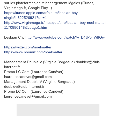
sur les plateformes de téléchargement légales (iTunes,
VirginMega.fr, Google Play...)
https://itunes.apple.com/fr/album/lesbian-boy-
single/id622526921?uo=4
http://www.virginmega.fr/musique/titre/lesbian-boy-noel-mattei-
117088014%2cpage1.htm
Lesbian Clip
http://www.youtube.com/watch?v=B4JPb_WIfGw
https://twitter.com/noelmattei
https://www.noomiz.com/noelmattei
Management Double V (Virginie Borgeaud) doublev@club-
internet.fr
Promo LC Com (Laurence Canévet)
laurencecanevet@gmail.com
Management Double V (Virginie Borgeaud)
doublev@club-internet.fr
Promo LC Com (Laurence Canévet)
laurencecanevet@gmail.com