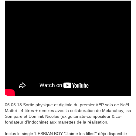
06.05.13 Sortie physique et digitale du premier #EP solo de Noël
Matteï - 4 titres + remixes avec la c
ollaboration de Melanoboy, Isa
Somparé et Dominik Nicolas (ex guitariste-compositeur & co-
fondateur d'Indochine) aux manettes de la réalisation.
Inclus le single 'LESBIAN BOY "J'aime les filles"' déjà disponible