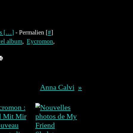
 [
…
]
- Permalien [
#
]
el album
,
Eycromon
,
Anna Calvi