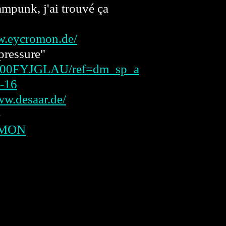
ampunk, j'ai trouvé ça
w.eycromon.de/
pressure"
t/B00FYJGLAU/ref=dm_sp_a
-16
ww.desaar.de/
e
OMON