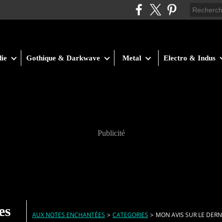
ie
Gothique & Darkwave
Metal
Electro & Indus
Publicité
es
AUX NOTES ENCHANTÉES
>
CATEGORIES
>
MON AVIS SUR LE DER