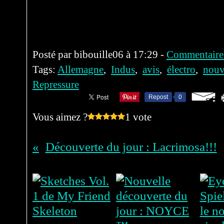
Posté par bibouille06 à 17:29 -
Commentaires
Tags:
Allemagne
,
Indus
,
avis
,
électro
,
nouv
Repressure
Repost
0
Vous aimez ?
1 vote
Découverte du jour : Lacrimosa!!!
Vous aimerez aussi :