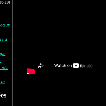
86 350
 cœur
ie à
age
s
autés
 la
es