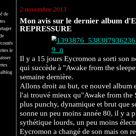
2 novembre 2013
né de
Mon avis sur le dernier album d'
tes
REPRESSURE
rtager
de
écoutés
ites le
Il y a 15 jours Eycromon a sorti son 
aisser
rtes
qui succède à "Awake from the sleeper
nalblog
semaine dernière.
Allons droit au but, ce nouvel album es
l'ai trouvé mieux qu"Awake from the S
plus punchy, dynamique et brut que s
sonne un peu moins année 80, il y a p
sythétique lourds, un peu moins électr
Eycromon a changé de son mais on rec