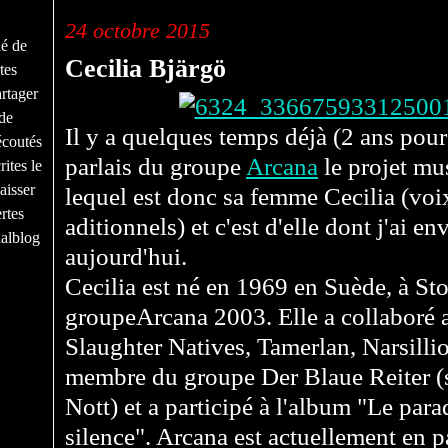
24 octobre 2015
né de
Cecilia Bjärgö
tes
rtager
de
Il y a quelques temps déjà (2 ans pour 
écoutés
parlais du groupe
Arcana
le projet mu
ites le
aisser
lequel est donc sa femme Cecilia (voi
rtes
aditionnels) et c'est d'elle dont j'ai e
nalblog
aujourd'hui.
Cecilia est né en 1969 en Suède, à Sto
groupeArcana 2003. Elle a collaboré 
Slaughter Natives, Tamerlan, Narsilli
membre du groupe Der Blaue Reiter (s
Nott) et a participé à l'album "
Le parad
silence". Arcana est actuellement en