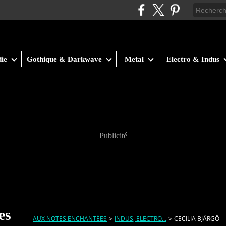
ie
Gothique & Darkwave
Metal
Electro & Indus
Publicité
es
AUX NOTES ENCHANTÉES
>
INDUS, ELECTRO...
>
CECILIA BJÄRGÖ