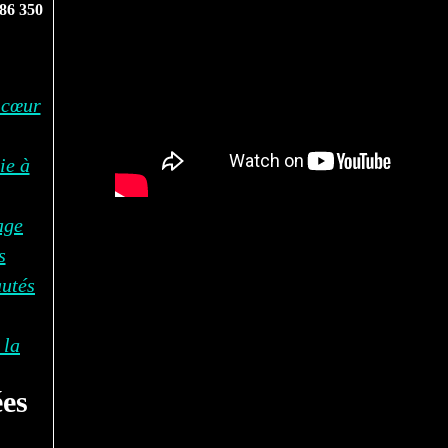
86 350
 cœur
ie à
age
s
autés
 la
es