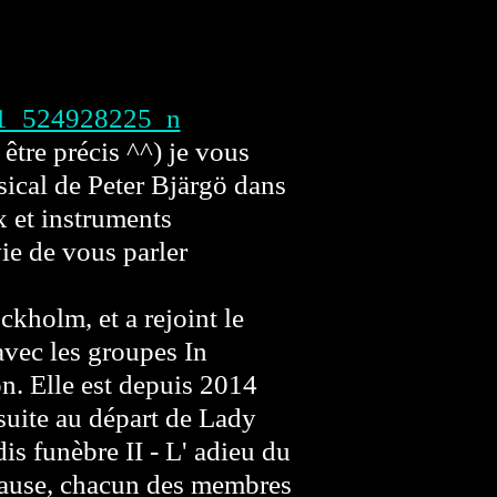
être précis ^^) je vous
sical de Peter Bjärgö dans
x et instruments
nvie de vous parler
ckholm, et a rejoint le
avec les groupes
In
on. Elle est depuis 2014
uite au départ de Lady
is funèbre II - L' adieu du
 pause, chacun des membres