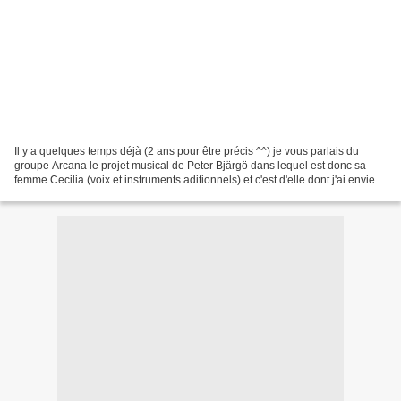
Il y a quelques temps déjà (2 ans pour être précis ^^) je vous parlais du
groupe Arcana le projet musical de Peter Bjärgö dans lequel est donc sa
femme Cecilia (voix et instruments aditionnels) et c'est d'elle dont j'ai envie
de vous parler aujourd'hui....