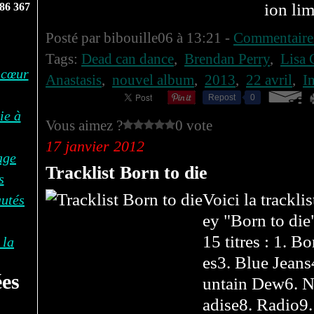
ion lim
86 367
Posté par bibouille06 à 13:21 -
Commentaires
Tags:
Dead can dance
,
Brendan Perry
,
Lisa 
 cœur
Anastasis
,
nouvel album
,
2013
,
22 avril
,
I
Repost
0
ie à
Vous aimez ?
0 vote
17 janvier 2012
age
Tracklist Born to die
s
Voici la trackli
autés
ey "Born to die
15 titres : 1. 
 la
es3. Blue Jean
es
untain Dew6. N
adise8. Radio9