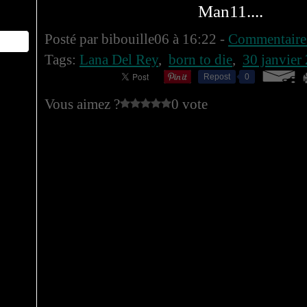
Man11....
Posté par bibouille06 à 16:22 -
Commentaires
Tags:
Lana Del Rey
,
born to die
,
30 janvier
Repost
0
Vous aimez ?
0 vote