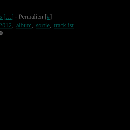
 [
…
]
- Permalien [
#
]
 2012
,
album
,
sortie
,
tracklist