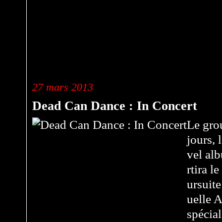
27 mars 2013
Dead Can Dance : In Concert
Le gro
jours, 
vel al
rtira l
ursuite
uelle A
spécial