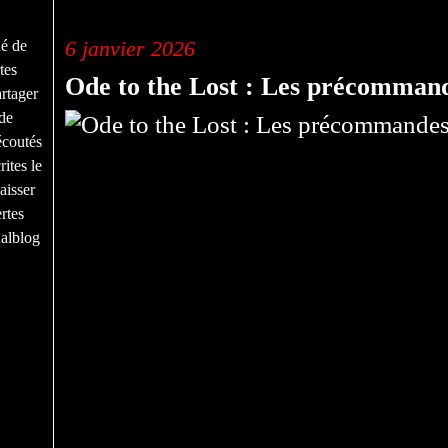
tracklist
6 janvier 2026
né de
tes
Ode to the Lost : Les précommand
rtager
de
écoutés
ites le
aisser
rtes
nalblog