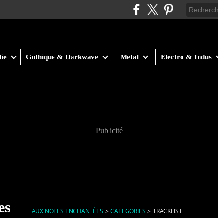
ie
Gothique & Darkwave
Metal
Electro & Indus
Publicité
es
AUX NOTES ENCHANTÉES
>
CATEGORIES
>
TRACKLIST