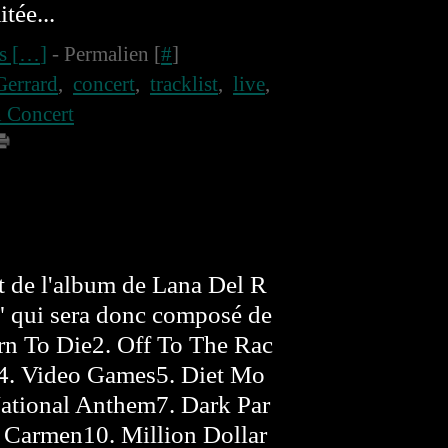
itée...
 [
…
]
- Permalien [
#
]
Gerrard
,
concert
,
tracklist
,
live
,
n Concert
st de l'album de Lana Del R
" qui sera donc composé de
Born To Die2. Off To The Rac
s4. Video Games5. Diet Mo
ational Anthem7. Dark Par
. Carmen10. Million Dollar