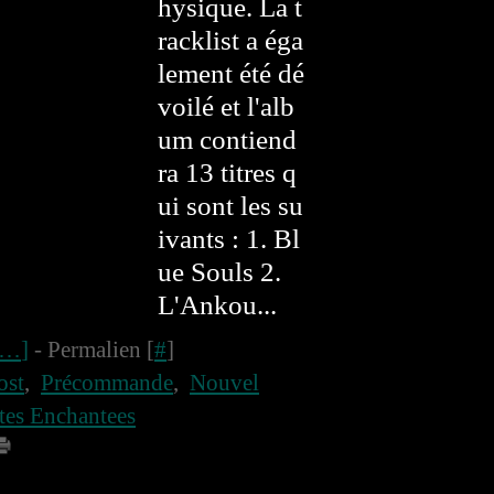
hysique. La t
racklist a éga
lement été dé
voilé et l'alb
um contiend
ra 13 titres q
ui sont les su
ivants : 1. Bl
ue Souls 2.
L'Ankou...
…
]
- Permalien [
#
]
ost
,
Précommande
,
Nouvel
es Enchantees