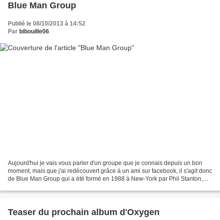
Blue Man Group
Publié le 08/10/2013 à 14:52
Par
bibouille06
Aujourd'hui je vais vous parler d'un groupe que je connais depuis un bon
moment, mais que j'ai redécouvert grâce à un ami sur facebook, il s'agit donc
de Blue Man Group qui a été formé en 1988 à New-York par Phil Stanton,
Chris Wink et Matt Goldman. Je...
Teaser du prochain album d'Oxygen