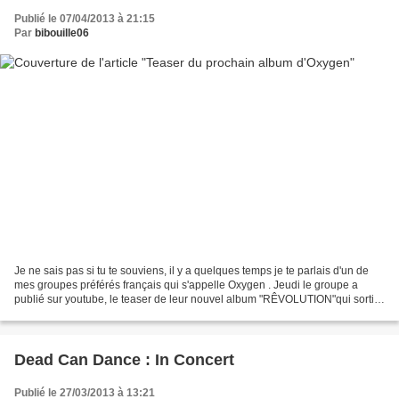
Publié le 07/04/2013 à 21:15
Par
bibouille06
Je ne sais pas si tu te souviens, il y a quelques temps je te parlais d'un de
mes groupes préférés français qui s'appelle Oxygen . Jeudi le groupe a
publié sur youtube, le teaser de leur nouvel album "RÊVOLUTION"qui sortira
le 8 juin 2013. Un teaser très...
Dead Can Dance : In Concert
Publié le 27/03/2013 à 13:21