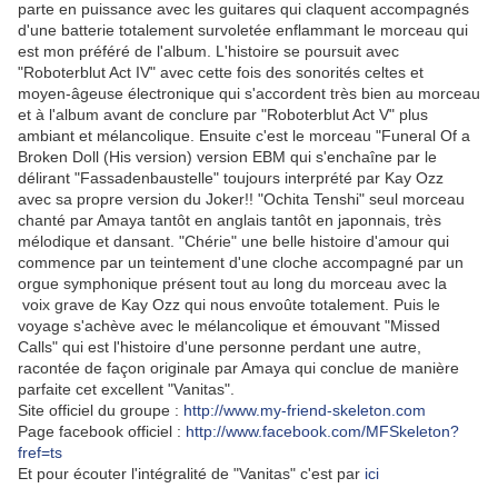
parte en puissance avec les guitares qui claquent accompagnés
d'une batterie totalement survoletée enflammant le morceau qui
est mon préféré de l'album. L'histoire se poursuit avec
"Roboterblut Act IV" avec cette fois des sonorités celtes et
moyen-âgeuse électronique qui s'accordent très bien au morceau
et à l'album avant de conclure par "Roboterblut Act V" plus
ambiant et mélancolique. Ensuite c'est le morceau "Funeral Of a
Broken Doll (His version) version EBM qui s'enchaîne par le
délirant "Fassadenbaustelle" toujours interprété par Kay Ozz
avec sa propre version du Joker!! "Ochita Tenshi" seul morceau
chanté par Amaya tantôt en anglais tantôt en japonnais, très
mélodique et dansant. "Chérie" une belle histoire d'amour qui
commence par un teintement d'une cloche accompagné par un
orgue symphonique présent tout au long du morceau avec la
voix grave de Kay Ozz qui nous envoûte totalement. Puis le
voyage s'achève avec le mélancolique et émouvant "Missed
Calls" qui est l'histoire d'une personne perdant une autre,
racontée de façon originale par Amaya qui conclue de manière
parfaite cet excellent "Vanitas".
Site officiel du groupe :
http://www.my-friend-skeleton.com
Page facebook officiel :
http://www.facebook.com/MFSkeleton?
fref=ts
Et pour écouter l'intégralité de "Vanitas" c'est par
ici