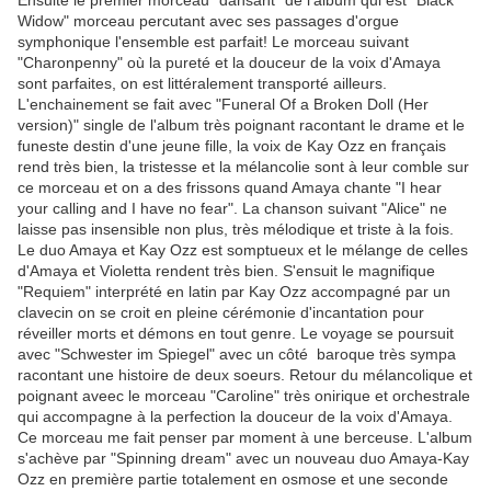
Ensuite le premier morceau "dansant" de l'album qui est "Black
Widow" morceau percutant avec ses passages d'orgue
symphonique l'ensemble est parfait! Le morceau suivant
"Charonpenny" où la pureté et la douceur de la voix d'Amaya
sont parfaites, on est littéralement transporté ailleurs.
L'enchainement se fait avec "Funeral Of a Broken Doll (Her
version)" single de l'album très poignant racontant le drame et le
funeste destin d'une jeune fille, la voix de Kay Ozz en français
rend très bien, la tristesse et la mélancolie sont à leur comble sur
ce morceau et on a des frissons quand Amaya chante "I hear
your calling and I have no fear". La chanson suivant "Alice" ne
laisse pas insensible non plus, très mélodique et triste à la fois.
Le duo Amaya et Kay Ozz est somptueux et le mélange de celles
d'Amaya et Violetta rendent très bien. S'ensuit le magnifique
"Requiem" interprété en latin par Kay Ozz accompagné par un
clavecin on se croit en pleine cérémonie d'incantation pour
réveiller morts et démons en tout genre. Le voyage se poursuit
avec "Schwester im Spiegel" avec un côté baroque très sympa
racontant une histoire de deux soeurs. Retour du mélancolique et
poignant aveec le morceau "Caroline" très onirique et orchestrale
qui accompagne à la perfection la douceur de la voix d'Amaya.
Ce morceau me fait penser par moment à une berceuse. L'album
s'achève par "Spinning dream" avec un nouveau duo Amaya-Kay
Ozz en première partie totalement en osmose et une seconde