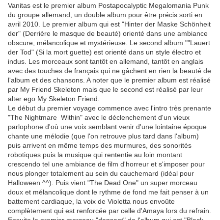
Vanitas est le premier album
Postapocalyptic Megalomania Punk
du groupe allemand, un double album pour être précis sorti en
avril 2010. Le premier album qui est
"Hinter der Maske Schönheit
der" (Derrière le masque de beauté) orienté dans une ambiance
obscure, mélancolique et mystérieuse. Le second album "
"Lauert
der Tod" (Si la mort guette) est orienté dans un style électro et
indus. Les morceaux sont tantôt en allemand, tantôt en anglais
avec des touches de français qui ne gâchent en rien la beauté de
l'album et des chansons. A noter que le premier album est réalisé
par My Friend Skeleton mais que le second est réalisé par leur
alter ego My Skeleton Friend.
Le début du premier voyage commence avec l'intro très prenante
"The Nightmare Within" avec le déclenchement d'un vieux
parlophone d'où une voix semblant venir d'une lointaine époque
chante une mélodie (que l'on retrouve plus tard dans l'album)
puis arrivent en même temps des murmures, des sonorités
robotiques puis la musique qui rententie au loin montant
crescendo tel une ambiance de film d'horreur et s'imposer pour
nous plonger totalement au sein du cauchemard (idéal pour
Halloween ^^). Puis vient "The Dead One" un super morceau
doux et mélancolique dont le rythme de fond me fait penser à un
battement cardiaque, la voix de Violetta nous envoûte
complètement qui est renforcée par celle d'Amaya lors du refrain.