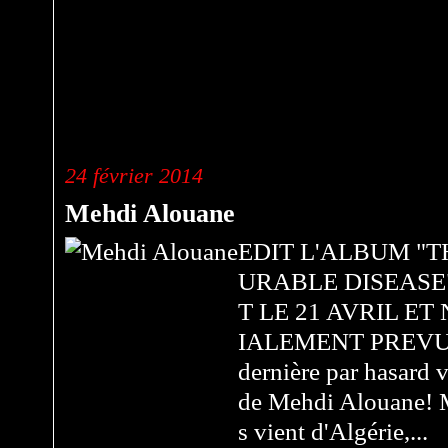
24 février 2014
Mehdi Alouane
EDIT L'ALBUM "T
URABLE DISEASE
T LE 21 AVRIL ET
IALEMENT PREVU Dé
dernière par hasard v
de Mehdi Alouane! M
s vient d'Algérie,...