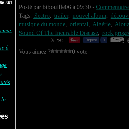
86 361
Posté par bibouille06 à 09:30 -
Commentaires
Tags:
électro
,
trailer
,
nouvel album
,
découve
musique du monde
,
oriental
,
Algérie
,
Alou
 cœur
Sound Of The Incurable Disease
,
rock progr
Repost
0
ie à
Vous aimez ?
0 vote
age
s
autés
 la
es