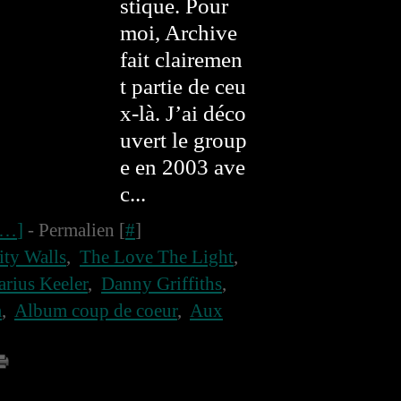
stique. Pour
moi, Archive
fait clairemen
t partie de ceu
x-là. J’ai déco
uvert le group
e en 2003 ave
c...
…
]
- Permalien [
#
]
ity Walls
,
The Love The Light
,
arius Keeler
,
Danny Griffiths
,
m
,
Album coup de coeur
,
Aux