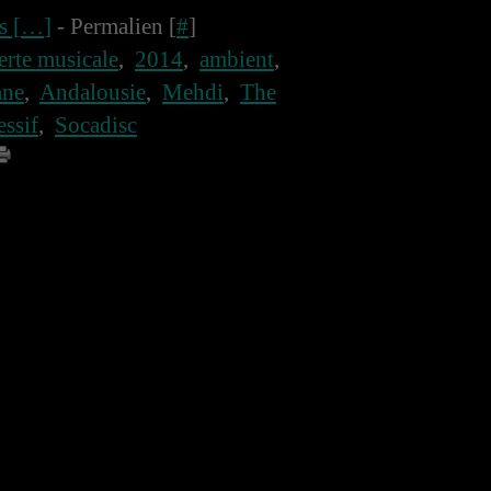
 [
…
]
- Permalien [
#
]
rte musicale
,
2014
,
ambient
,
ane
,
Andalousie
,
Mehdi
,
The
essif
,
Socadisc