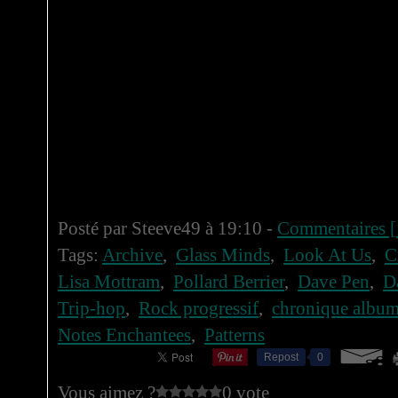
Posté par Steeve49 à 19:10 -
Commentaires [
Tags:
Archive
,
Glass Minds
,
Look At Us
,
C
Lisa Mottram
,
Pollard Berrier
,
Dave Pen
,
D
Trip-hop
,
Rock progressif
,
chronique albu
Notes Enchantees
,
Patterns
Repost
0
Vous aimez ?
0 vote