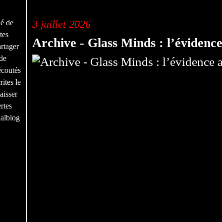
rock progressif
3 juillet 2026
né de
tes
Archive - Glass Minds : l’évidence
rtager
de
écoutés
ites le
aisser
rtes
nalblog