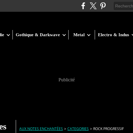
ie
Gothique & Darkwave
Metal
Electro & Indus
Publicité
es
AUX NOTES ENCHANTÉES
>
CATEGORIES
>
ROCK PROGRESSIF