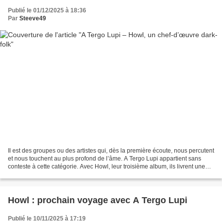
Publié le 01/12/2025 à 18:36
Par
Steeve49
Il est des groupes ou des artistes qui, dès la première écoute, nous percutent
et nous touchent au plus profond de l’âme. A Tergo Lupi appartient sans
conteste à cette catégorie. Avec Howl, leur troisième album, ils livrent une
œuvre aussi puissante que...
Howl : prochain voyage avec A Tergo Lupi
Publié le 10/11/2025 à 17:19