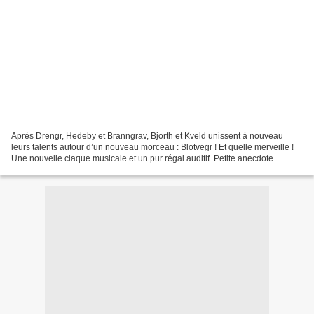
Après Drengr, Hedeby et Branngrav, Bjorth et Kveld unissent à nouveau
leurs talents autour d’un nouveau morceau : Blotvegr ! Et quelle merveille !
Une nouvelle claque musicale et un pur régal auditif. Petite anecdote
intéressante concernant la naissance...