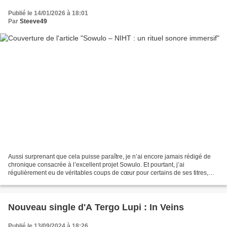
Publié le 14/01/2026 à 18:01
Par
Steeve49
Aussi surprenant que cela puisse paraître, je n’ai encore jamais rédigé de
chronique consacrée à l’excellent projet Sowulo. Et pourtant, j’ai
régulièrement eu de véritables coups de cœur pour certains de ses titres,
comme Brego in Breoste, Spatle Æghwas,...
Nouveau single d'A Tergo Lupi : In Veins
Publié le 13/09/2024 à 18:26