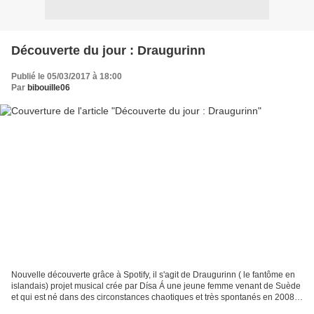
Découverte du jour : Draugurinn
Publié le 05/03/2017 à 18:00
Par
bibouille06
Nouvelle découverte grâce à Spotify, il s'agit de Draugurinn ( le fantôme en
islandais) projet musical crée par Dísa Á une jeune femme venant de Suède
et qui est né dans des circonstances chaotiques et très spontanés en 2008.
Avant toute chose, sachez...