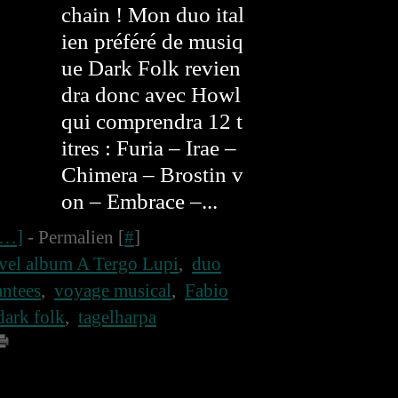
chain ! Mon duo ital
ien préféré de musiq
ue Dark Folk revien
dra donc avec Howl
qui comprendra 12 t
itres : Furia – Irae –
Chimera – Brostin v
on – Embrace –...
…
]
- Permalien [
#
]
el album A Tergo Lupi
,
duo
ntees
,
voyage musical
,
Fabio
dark folk
,
tagelharpa