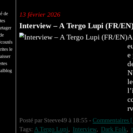
fabio del carro
13 février 2026
né de
tes
Interview – A Tergo Lupi (FR/EN
rtager
de
A
écoutés
e
ites le
e
aisser
d
rtes
nalblog
N
l
l
c
r
Posté par Steeve49 à 18:55 -
Commentaires [
Tags:
A Tergo Lupi
,
Interview
,
Dark Folk
,