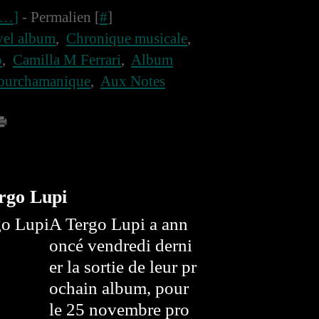
…
]
- Permalien [
#
]
el album
,
Chronique musicale
,
o
,
Camilla M Ferrari
,
Album
ourchamanique
,
Aux Notes
rgo Lupi
A Tergo Lupi a ann
oncé vendredi derni
er la sortie de leur pr
ochain album, pour
le 25 novembre pro