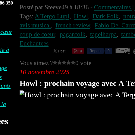
86 350
Posté par Steeve49 à 18:36 -
Commentaires [
Tags:
A Tergo Lupi
,
Howl
,
Dark Folk
,
nouv
avis musical
,
french review
,
Fabio Del Carr
 cœur
coup de coeur
,
paganfolk
,
tagelharpa
,
tamb
Enchantees
ie à
Repost
0
Vous aimez ?
0 vote
age
10 novembre 2025
s
Howl : prochain voyage avec A Te
autés
 la
es