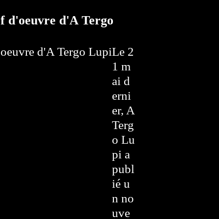
f d'oeuvre d'A Tergo
Le 2
1 m
ai d
erni
er, A
Terg
o Lu
pi a
publ
ié u
n no
uve