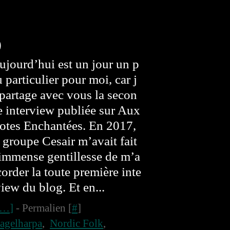
)
ujourd’hui est un jour un p
u particulier pour moi, car j
 partage avec vous la secon
e interview publiée sur Aux
otes Enchantées. En 2017,
e groupe Cesair m’avait fait
’immense gentillesse de m’a
corder la toute première inte
view du blog. Et en...
…
]
- Permalien [
#
]
tagelharpa
,
Nordic Folk
,