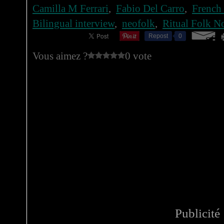
Camilla M Ferrari
,
Fabio Del Carro
,
French 
Bilingual interview
,
neofolk
,
Ritual Folk N
Repost
0
Vous aimez ?
0 vote
Publicité