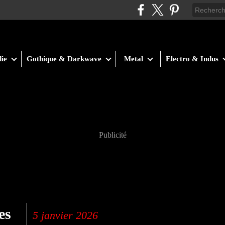
ie
Gothique & Darkwave
Metal
Electro & Indus
Publicité
es
5 janvier 2026