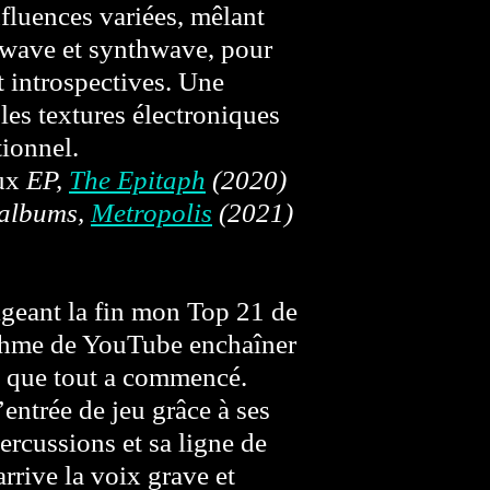
fluences variées, mêlant
dwave et synthwave, pour
 introspectives. Une
 les textures électroniques
ionnel.
ux
EP,
The Epitaph
(2020)
 albums,
Metropolis
(2021)
igeant la fin mon Top 21 de
ithme de YouTube enchaîner
n que tout a commencé.
entrée de jeu grâce à ses
ercussions et sa ligne de
rrive la voix grave et