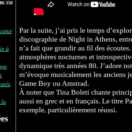
86 350
Par la suite, j’ai pris le temps d’explo
 cœur
discographie de Night in Athens, entre 
n’a fait que grandir au fil des écoutes.
ie à
atmosphères nocturnes et introspectiv
dynamique très années 80. J’adore not
age
m’évoque musicalement les anciens j
s
Game Boy ou Amstrad.
autés
À noter que Tina Boleti chante princi
aussi en grec et en français. Le titre P
 la
exemple, particulièrement réussi.
es